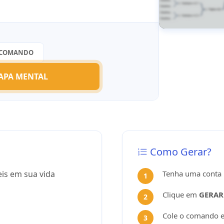
 COMANDO
APA MENTAL
Como Gerar?
eis em sua vida
Tenha uma conta
Clique em
GERAR
Cole o comando e