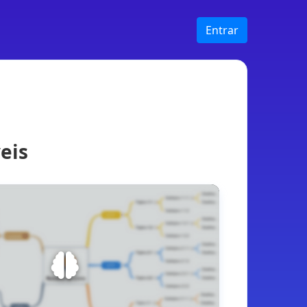
Entrar
eis