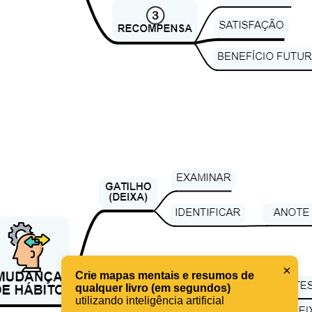
×
Crie mapas mentais e resumos de
qualquer livro (em segundos)
utilizando inteligência artificial